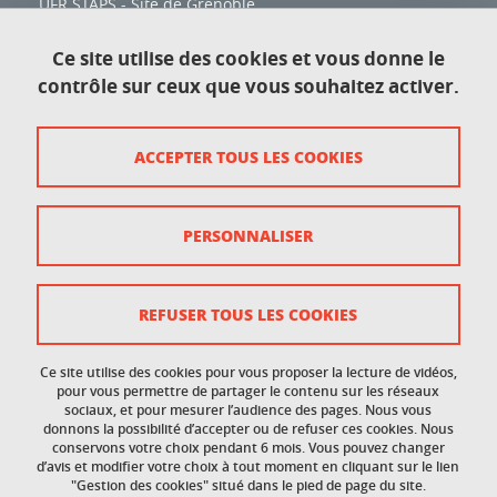
UFR STAPS - Site de Grenoble
1741 rue de la piscine
38400 Saint-Martin-D'Hères
Ce site utilise des cookies et vous donne le
contrôle sur ceux que vous souhaitez activer.
Contact
ACCEPTER TOUS LES COOKIES
Plan du site
Crédits
PERSONNALISER
Mentions légales
Données personnelles
REFUSER TOUS LES COOKIES
Gestion des cookies
Ce site utilise des cookies pour vous proposer la lecture de vidéos,
Accessibilité : non conforme
pour vous permettre de partager le contenu sur les réseaux
sociaux, et pour mesurer l’audience des pages. Nous vous
donnons la possibilité d’accepter ou de refuser ces cookies. Nous
Politique des cookies
conservons votre choix pendant 6 mois. Vous pouvez changer
d’avis et modifier votre choix à tout moment en cliquant sur le lien
"Gestion des cookies" situé dans le pied de page du site.