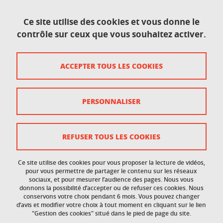
1741 rue de la piscine
38400 Saint-Martin-D'Hères
Ce site utilise des cookies et vous donne le
contrôle sur ceux que vous souhaitez activer.
Contact
ACCEPTER TOUS LES COOKIES
Plan du site
Crédits
PERSONNALISER
Mentions légales
Données personnelles
REFUSER TOUS LES COOKIES
Gestion des cookies
Ce site utilise des cookies pour vous proposer la lecture de vidéos,
Accessibilité : non conforme
pour vous permettre de partager le contenu sur les réseaux
sociaux, et pour mesurer l’audience des pages. Nous vous
donnons la possibilité d’accepter ou de refuser ces cookies. Nous
Politique des cookies
conservons votre choix pendant 6 mois. Vous pouvez changer
d’avis et modifier votre choix à tout moment en cliquant sur le lien
"Gestion des cookies" situé dans le pied de page du site.