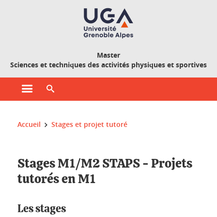
Gestion des cookies
Master
Sciences et techniques des activités physiques et sportives
Ouvrir le menu principal
Ouvrir le moteur de recherche
Vous êtes ici :
Accueil
Stages et projet tutoré
Stages M1/M2 STAPS - Projets
tutorés en M1
Les stages