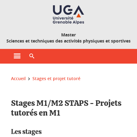
Gestion des cookies
Master
Sciences et techniques des activités physiques et sportives
Ouvrir le menu principal
Ouvrir le moteur de recherche
Vous êtes ici :
Accueil
Stages et projet tutoré
Stages M1/M2 STAPS - Projets
tutorés en M1
Les stages