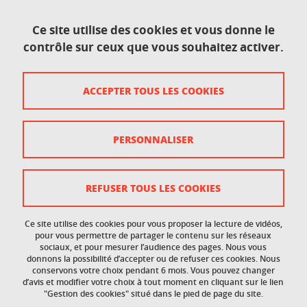
1741 rue de la piscine
38400 Saint-Martin-D'Hères
Ce site utilise des cookies et vous donne le
contrôle sur ceux que vous souhaitez activer.
Contact
ACCEPTER TOUS LES COOKIES
Plan du site
Crédits
PERSONNALISER
Mentions légales
Données personnelles
REFUSER TOUS LES COOKIES
Gestion des cookies
Ce site utilise des cookies pour vous proposer la lecture de vidéos,
Accessibilité : non conforme
pour vous permettre de partager le contenu sur les réseaux
sociaux, et pour mesurer l’audience des pages. Nous vous
donnons la possibilité d’accepter ou de refuser ces cookies. Nous
Politique des cookies
conservons votre choix pendant 6 mois. Vous pouvez changer
d’avis et modifier votre choix à tout moment en cliquant sur le lien
"Gestion des cookies" situé dans le pied de page du site.